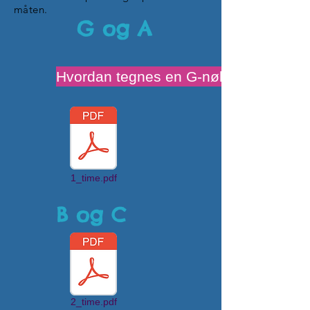
måten.
G og A
Hvordan tegnes en G-nøkkel
1_time.pdf
B og C
2_time.pdf