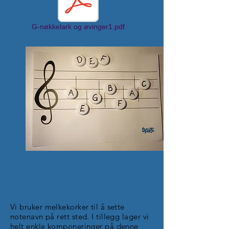
G-nøkkelark og øvinger1.pdf
Vi bruker melkekorker til å sette
notenavn på rett sted. I tillegg lager vi
helt enkle komponeringer på denne