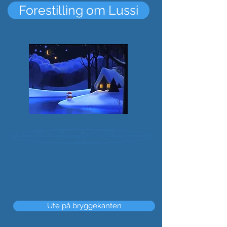
Forestilling om Lussi
Lenke til en søt sang for 1.-3.klasse om snø
Ute på bryggekanten