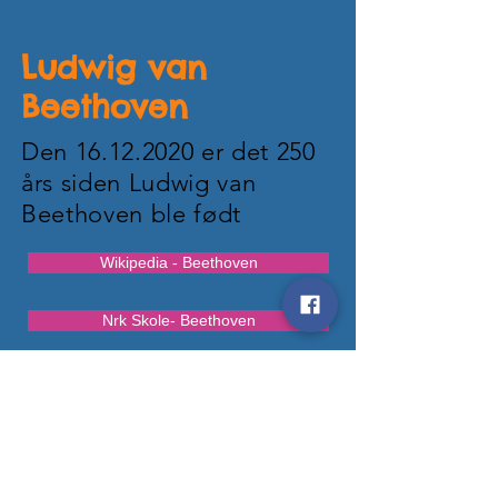
Ludwig van
Beethoven
Den
16.12.2020
er det 250
års siden Ludwig van
Beethoven ble født
Wikipedia - Beethoven
Nrk Skole- Beethoven
Fantasia Disney- Beethoven 4 sats
Beethoven 9th Symhony, Chicago Symphony Orchestra - Riccardo Muti
Gå til 55.27 for den klassiske delene av