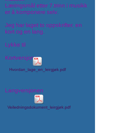
Læringsmål etter 7.trinn i musikk
er å komponere selv.
Jeg har laget to oppskrifter, en
kort og en lang.
Lykke til
Kortversjonen
Hvordan_lage_en_leirgjøk.pdf
Langversjonen
Veiledningsdokument_leirgjøk.pdf