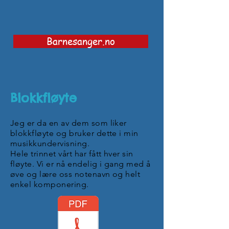
Barnesanger.no
Blokkfløyte
Jeg er da en av dem som liker
blokkfløyte og bruker dette i min
musikkundervisning.
Hele trinnet vårt har fått hver sin
fløyte. Vi er nå endelig i gang med å
øve og lære oss notenavn og helt
enkel komponering.