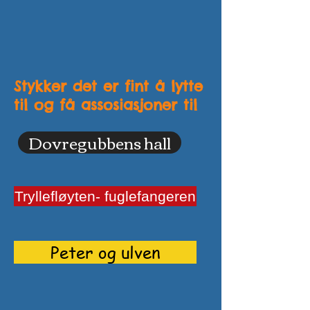
Stykker det er fint å lytte
til og få assosiasjoner til
Dovregubbens hall
Tryllefløyten- fuglefangeren
Peter og ulven