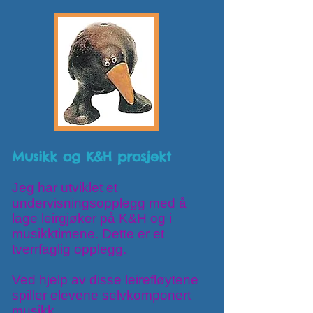
Musikk og K&H prosjekt
Jeg har utviklet et
undervisningsopplegg med å
lage leirgjøker på K&H og i
musikktimene. Dette er et
tverrfaglig opplegg.
Ved hjelp av disse leirefløytene
spiller elevene selvkomponert
musikk.