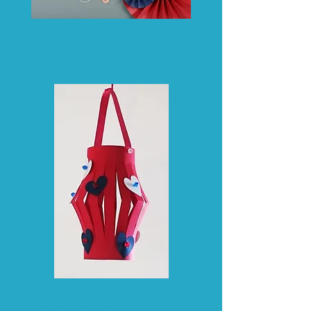
Lag 17.mai lykt
Du trener et rødt A4 ark, i kartong
tykkelse. Dette arket brettes på