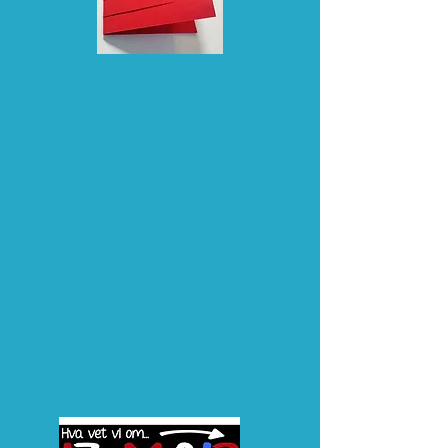
Pynte en 17.mai
lykt/blomstervase
Ta et syltetøyglass og la
elevene pynte dem med rød,
blå og hvit/sølv pynt.