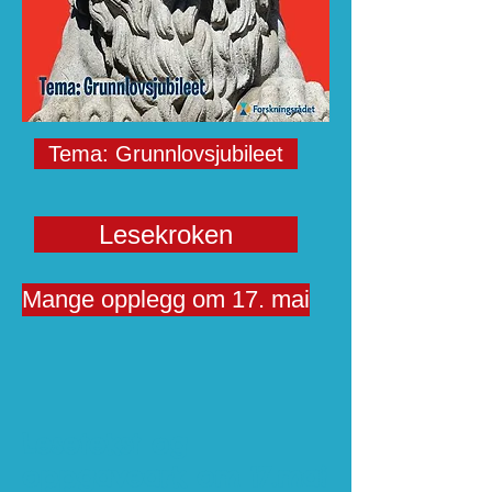
Tema: Grunnlovsjubileet
Lesekroken
Mange opplegg om 17. mai
Lesetekst og
oppgaveark om 17.mai