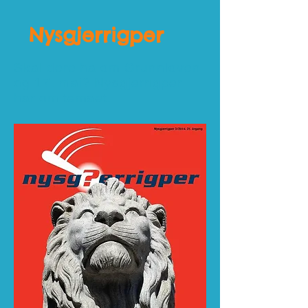
Nysgjerrigper
Skal dere ha om Grunnloven
og 17. mai? Nysgjerrigper
har om temaet.