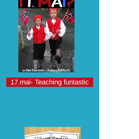
17.mai- Teaching funtastic