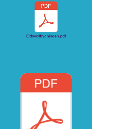
Eidsvollbygningen.pdf
Mange 17.maitips fra
boken Vernissasje