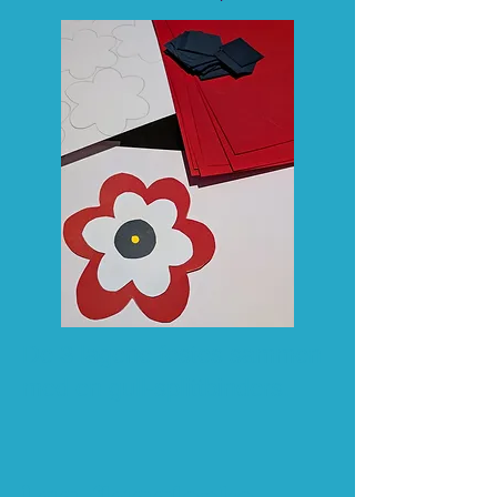
De 3 lagene festes sammen
med en gull-splittbinders.