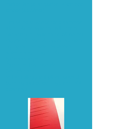
midten langs langsiden. Klipp opp i
striper (se bildet)
Lim så de to kortendene sammen
så du får en sylinder. Når det er
tørt setter du sylinderen på bordet,
legger hånden på toppen av røret
og dytter nedover. Da videre
spilene seg ut og du får
lyktefassongen.
Pynt med hvitt og blått.
Sett på hank.
Vi har i tillegg limt på en sirkel til
bunn og satt et led-T-lys inni. IKKE
stearinlys.