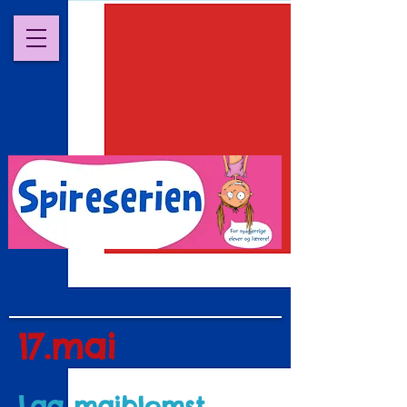
17.mai
Lag maiblomst