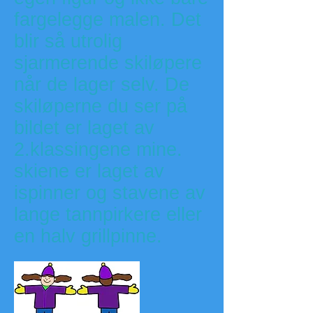
fargelegge malen. Det
blir så utrolig
sjarmerende skiløpere
når de lager selv. De
skiløperne du ser på
bildet er laget av
2.klassingene mine.
skiene er laget av
ispinner og stavene av
lange tannpirkere eller
en halv grillpinne.