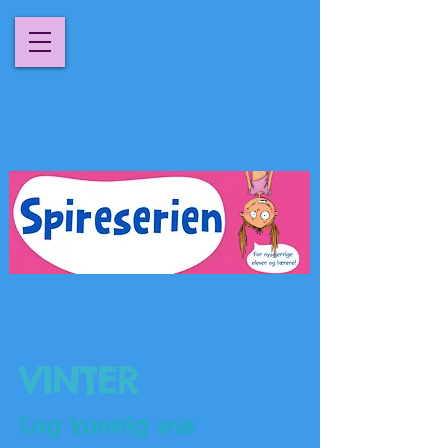
VINTER
Lag kunstig snø