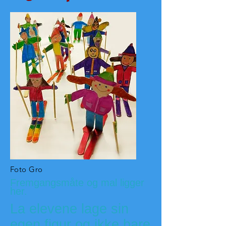
Foto Gro
Fremgangsmåte og mal ligger
her.
La elevene lage sin
egen figur og ikke bare