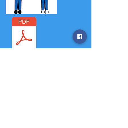
Lag_en_skiløper.pdf
Silhoutter