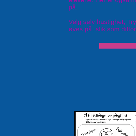
på.
Velg selv hastighet, T
øves på, slik som difto