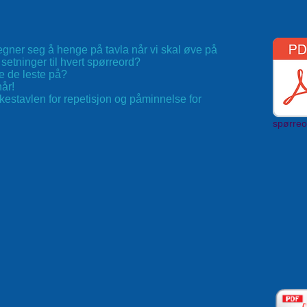
egner seg å henge på tavla når vi skal øve på
setninger til hvert spørreord?
e de leste på?
år!
estavlen for repetisjon og påminnelse for
spørreo