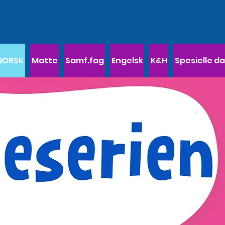
NORSK
Matte
Samf.fag
Engelsk
K&H
Spesielle d