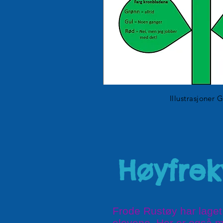
Illustrasjoner 
Høyfre
Frode Rustøy har laget
elevene. Her er også m