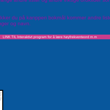
rykker du på kanppen bokmål kommer andre list
nger og navn.
LINK TIL Interaktivt program for å lære høyfrekventeord m.m