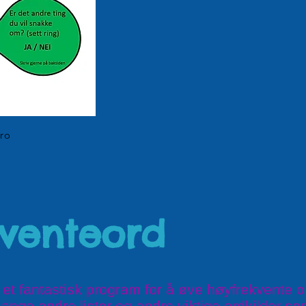
Gro
kventeord
 et fantastisk program for å øve høyfrekvente 
ange andre lister og andre viktige ordkilder s