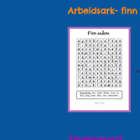
Arbeidsark- finn
F
Spørreord