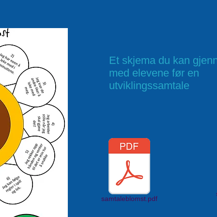
Et skjema du kan gje
med elevene før en
utviklingssamtale
samtaleblomst.pdf