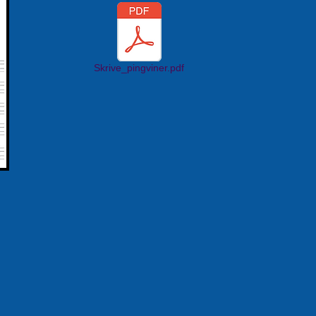
Skrive_pingviner.pdf