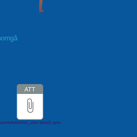
nnomgå
samtaleblomst_uten tekst2.pptx