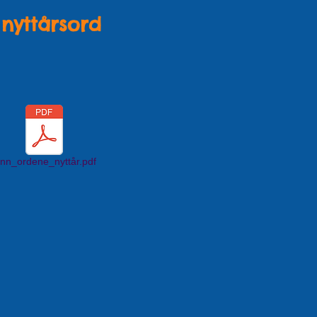
 nyttårsord
inn_ordene_nyttår.pdf