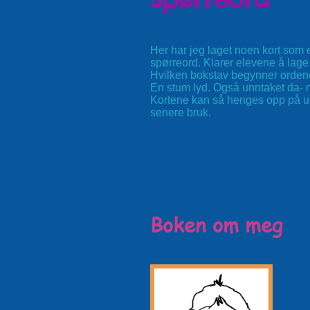
Her har jeg laget noen kort som 
spørreord. Klarer elevene å lage 
Hvilken bokstav begynner orden
En stum lyd. Også unntaket da- n
Kortene kan så henges opp på uk
senere bruk.
Boken om meg