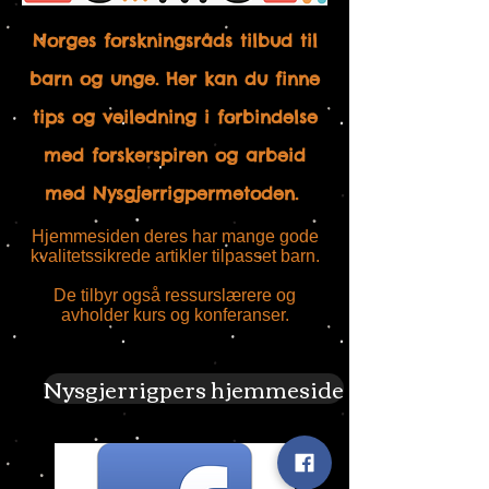
Norges forskningsråds tilbud til
barn og unge. Her kan du finne
tips og veiledning i forbindelse
med forskerspiren og arbeid
med Nysgjerrigpermetoden.
Hjemmesiden deres har mange gode
kvalitetssikrede artikler tilpasset barn.
De tilbyr også ressurslærere og
avholder kurs og konferanser.
Nysgjerrigpers hjemmeside