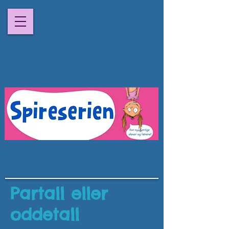
Partall eller
oddetall