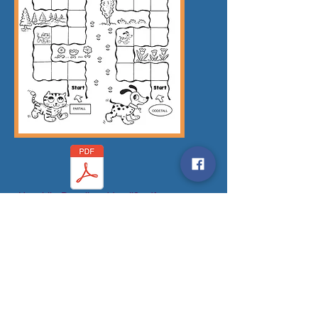
Hva_blir_Partall _oddetall2.pdf
PARTALL_oddetall.pdf